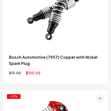
to
wishlist
Bosch Automotive (7957) Copper with Nickel
Spark Plug
$
111.00
$
100.00
-17%
Add