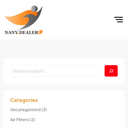
Search
Categories
3
Uncategorized
3
produits
2
Air Filters
2
produits