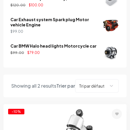
$
120.00
$
100.00
Car Exhaust system Spark plug Motor
vehicle Engine
$
99.00
Car BMW Halo head lights Motorcycle car
$
99.00
$
79.00
Showing all 2 results
Trier par
-10%
Add