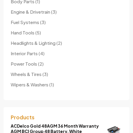
1
Body Parts
1
produit
3
Engine & Drivetrain
3
produits
3
Fuel Systems
3
produits
5
Hand Tools
5
produits
2
Headlights & Lighting
2
produits
4
Interior Parts
4
produits
2
Power Tools
2
produits
3
Wheels & Tires
3
produits
1
Wipers & Washers
1
produit
Products
ACDelco Gold 48AGM 36 Month Warranty
AGM BCI Group 48 Battery, White