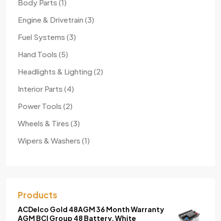
1
Body Parts
1
produit
3
Engine & Drivetrain
3
produits
3
Fuel Systems
3
produits
5
Hand Tools
5
produits
2
Headlights & Lighting
2
produits
4
Interior Parts
4
produits
2
Power Tools
2
produits
3
Wheels & Tires
3
produits
1
Wipers & Washers
1
produit
Products
ACDelco Gold 48AGM 36 Month Warranty
AGM BCI Group 48 Battery, White