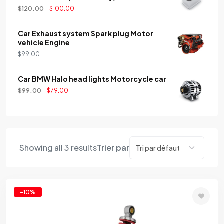
$
120.00
$
100.00
Car Exhaust system Spark plug Motor
vehicle Engine
$
99.00
Car BMW Halo head lights Motorcycle car
$
99.00
$
79.00
Showing all 3 results
Trier par
-10%
Add