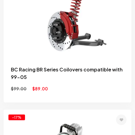
to
wishlist
BC Racing BR Series Coilovers compatible with
99-05
$
99.00
$
89.00
-17%
Add