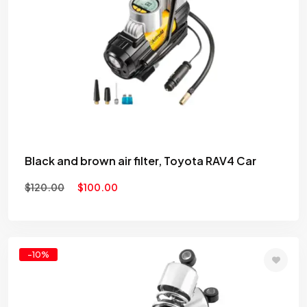
to
wishlist
Black and brown air filter, Toyota RAV4 Car
$
120.00
$
100.00
-10%
Add