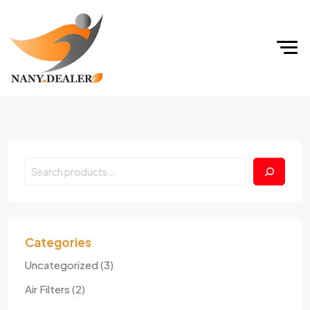
Search
Categories
3
Uncategorized
3
produits
2
Air Filters
2
produits