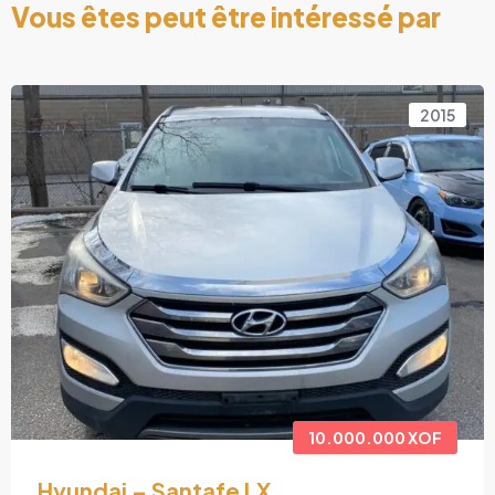
Vous êtes peut être intéressé par
2015
Hyundai Sa
2,4l
Autom
10.000.000 XOF
antafe LX