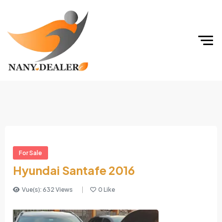
For Sale
Hyundai Santafe 2016
Vue(s): 632 Views
0 Like